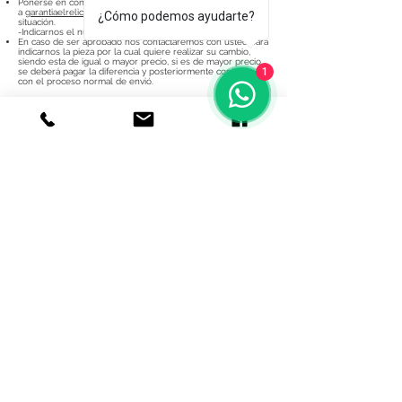
Ponerse en contacto
a
garantiaelrelicariodeplata@hotmail.com
para informar la
¿Cómo podemos ayudarte?
situación.
-Indicarnos el numero de pedido y el articulo defectuoso.
En caso de ser aprobado nos contactaremos con usted para
indicarnos la pieza por la cual quiere realizar su cambio,
siendo esta de igual o mayor precio, si es de mayor precio
1
se deberá pagar la diferencia y posteriormente continuar
con el proceso normal de envió.
DEVOLUCIONES
No se aceptan devoluciones, solo puede hacer cambio de
producto o pagar diferencia si desea alguno de mayor
costo.
Garantía
y Devoluciones
© 2020 Joyeria el relicario de plata.