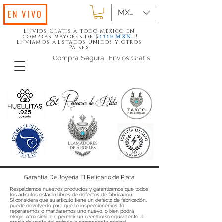
MXN ($)
EN VIVO
Envios Gratis a todo Mexico en
compras mayores de $
!!!
1119
MXN
Enviamos a Estados Unidos y otros
Paises
Compra Segura
Envios Gratis
Garantía De Joyería El Relicario de Plata
Respaldamos nuestros productos y garantizamos que todos
los artículos estarán libres de defectos de fabricación.
Si considera que su artículo tiene un defecto de fabricación,
puede devolverlo para que lo inspeccionemos. lo
repararemos o mandaremos uno nuevo, o bien podrá
elegir otro similar o permitir un reembolso equivalente al
precio de venta del artículo o componente original.