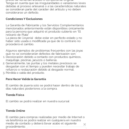
Tenga en cuenta que las irregularidades o variaciones leves
debidas al proceso artesanal o a las características naturales
se consideran parte del carácter del artículo y no deben
considerarse un defecto.
Condiciones Y Exclusiones
La Garantía de Fabricante y los Servicios Complementarios
mencionados anteriormente están disponibles únicamente
para la persona que adquirió el producto cubierto en “El
relicario de Plata”
La pieza de (Joyería) debe estar en perfecto estado y no
haber sido usada o modificada ya que de lo contrario no
procederá el cambio.
Algunos ejemplos de problemas frecuentes con las joyas
que no se considerarían defectos de fabricación son:
Decoloración debido a contacto con productos químicos,
maquillaje, piscinas, jacuzzis o bañeras.
Generalmente, las puntas y los metales preciosos se
desgastan con el tiempo y pueden necesitar trabajo de
refuerzo o restauración debido al desgaste normal.
Pérdida o caída del producto.
Para Hacer Valida la Garantía
El cambio de joyería solo se podrá hacer dentro de los 15
días naturales posteriores a la compra.
Tienda Física
El cambio se podrá realizar en nuestra sucursal
Tienda Online
El cambio para compras realizadas por medio de Internet o
vía telefónica se podrá realizar en cualquiera en nuestro
medio de contacto y deberá llevar acabo el siguiente
procedimiento: