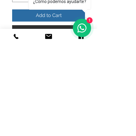
¿Cómo podemos ayudarte?
Add to Cart
1
Buy Now
anillo flores decoradas
© 2020 Joyeria el relicario de plata.