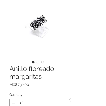
Anillo floreado
margaritas
Price
MX$732.00
Quantity
*