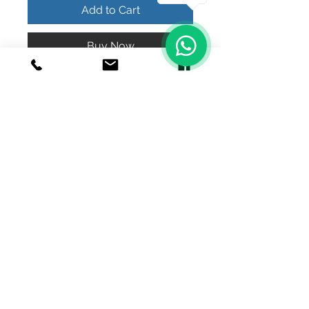
Add to Cart
Buy Now
anillo tigre plata maciza ley.925
© 2020 Joyeria el relicario de plata.