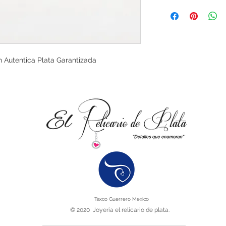
contra cualquier def
2.2 cm de ancho
clientes.
Tenga en cuenta que 
5.0 cm de alto
leves debidas al pro
características natu
carácter del artícul
defecto.
 Autentica Plata Garantizada
Taxco Guerrero Mexico
© 2020 Joyeria el relicario de plata.