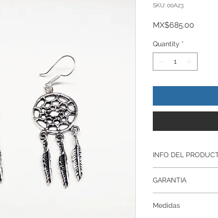
SKU: 00A23
Price
MX$685.00
Quantity
*
INFO DEL PRODUC
Producto Original , 
GARANTIA
ley.925
Todos nuestros prod
Garantía De Fabrica
artesanalmente , si
Medidas
Respaldamos nuestr
nuestros productos p