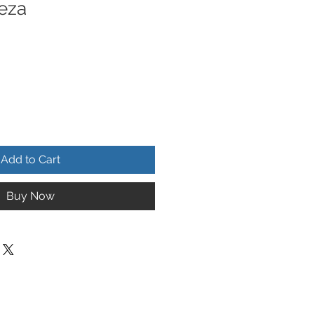
ueza
Add to Cart
Buy Now