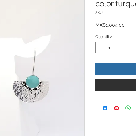
color turq
SKU: 1
Price
MX$1,004.00
Quantity
*