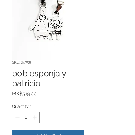
SKU: dc758
bob esponja y
patricio
Price
MX$519.00
Quantity
*