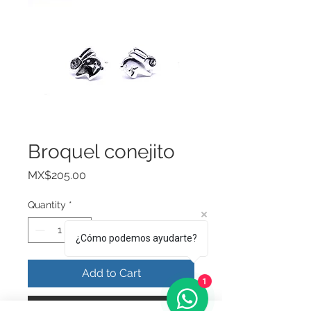
Broquel conejito
Price
MX$205.00
Quantity
*
¿Cómo podemos ayudarte?
Add to Cart
1
Buy Now