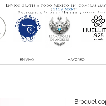
Envios Gratis a todo Mexico en compras may
1119
$
!!!
MXN
Enviamos a Estados Unidos y otros Pais
EN VIVO
MAYOREO
Broquel co