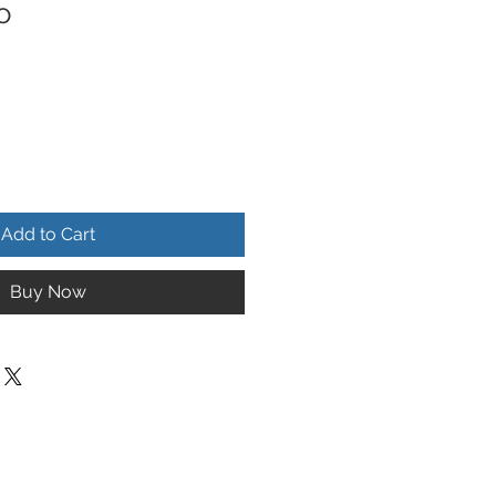
o
Add to Cart
Buy Now