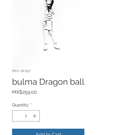
SKU: dc747
bulma Dragon ball
Price
MX$259.00
Quantity
*
Add to Cart