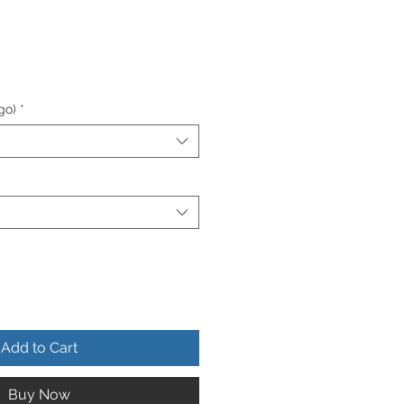
go)
*
Add to Cart
Buy Now