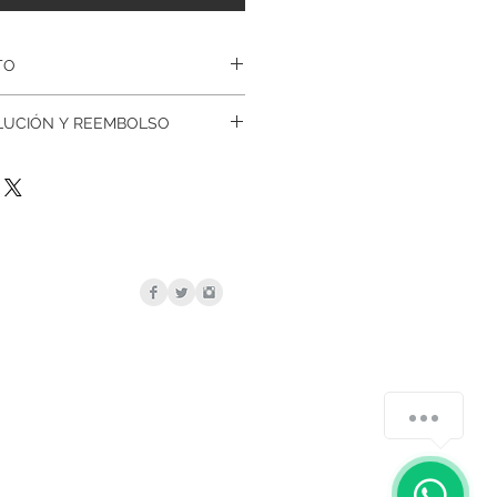
TO
realizado en Autentica plata
OLUCIÓN Y REEMBOLSO
uctos estan realizados
nte De Por Vida
empre cuidando la calidad en
os productos y lo garantizamos
ara la satisfaccion de nuestros
ecto de Fabricacion.
las irregularidades o variaciones
ceso artesanal o a las
rales se consideran parte del
o y no deben considerarse un
¿Cómo podemos ayudarte?