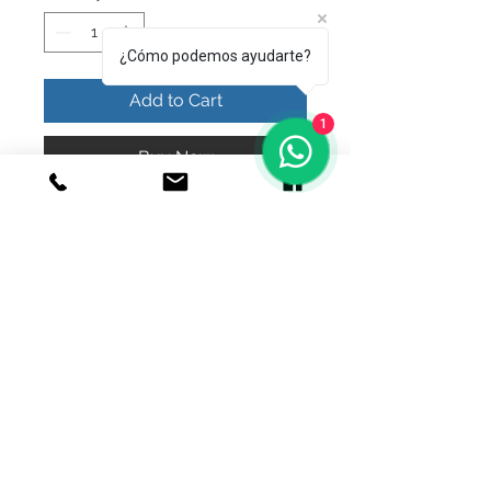
¿Cómo podemos ayudarte?
Add to Cart
1
Buy Now
Hermoso collar cinturón de estrellas 
y corazones 
© 2020 Joyeria el relicario de plata.