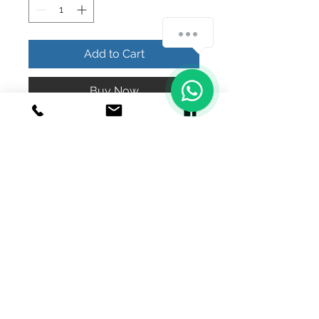
¿Cómo podemos ayudarte?
Add to Cart
1
Buy Now
Bonito collar gran cinturón de 
estrellas 
© 2020 Joyeria el relicario de plata.