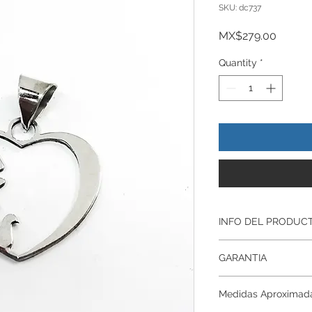
SKU: dc737
Price
MX$279.00
Quantity
*
INFO DEL PRODUC
Producto Original , 
GARANTIA
ley.925
Todos nuestros prod
Garantía De Fabrica
artesanalmente , si
Medidas Aproximad
Respaldamos nuestr
nuestros productos p