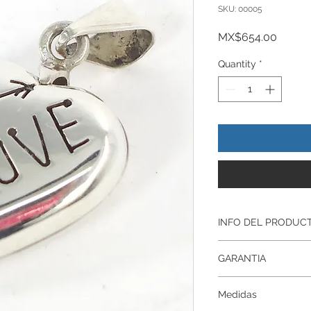
SKU: 00005
Price
MX$654.00
Quantity
*
INFO DEL PRODUC
Producto Original , 
GARANTIA
ley.925
Todos nuestros prod
Garantía De Fabrica
artesanalmente , si
Medidas
Respaldamos nuestr
nuestros productos p