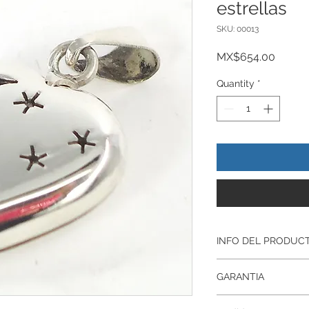
estrellas
SKU: 00013
Price
MX$654.00
Quantity
*
INFO DEL PRODUC
Producto Original , 
GARANTIA
ley.925
Todos nuestros prod
Garantía De Fabrica