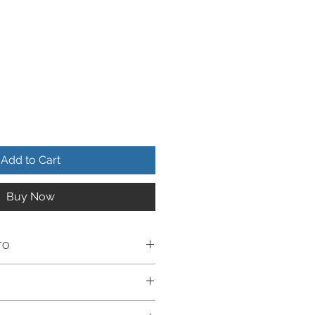
Add to Cart
Buy Now
TO
realizado en Autentica plata
uctos estan realizados
nte De Por Vida