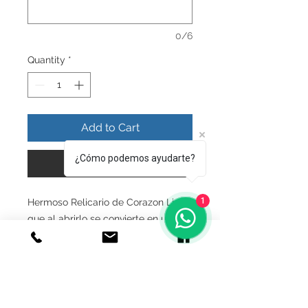
0/6
Quantity
*
Add to Cart
¿Cómo podemos ayudarte?
Buy Now
1
Hermoso Relicario de Corazon Liso
que al abrirlo se convierte en un
bonito trebol de 4 fotografias.
INFO DEL PRODUCTO
Producto unico y original , realizado