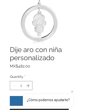
Dije aro con niña
personalizado
Price
MX$482.00
Quantity
*
¿Cómo podemos ayudarte?
Add to Cart