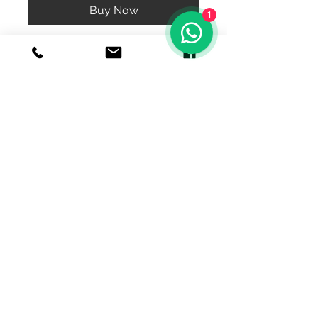
Buy Now
1
Bonito dije de aro con niña y nombre
personalizado (no incluye cadena)
© 2020 Joyeria el relicario de plata.