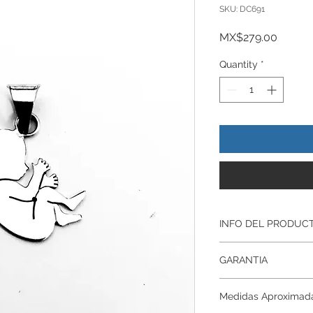
SKU: DC691
Price
MX$279.00
Quantity
*
INFO DEL PRODUC
Producto Original , 
GARANTIA
ley.925
Todos nuestros prod
Garantía De Fabrica
artesanalmente , si
Medidas Aproximad
Respaldamos nuestr
nuestros productos p