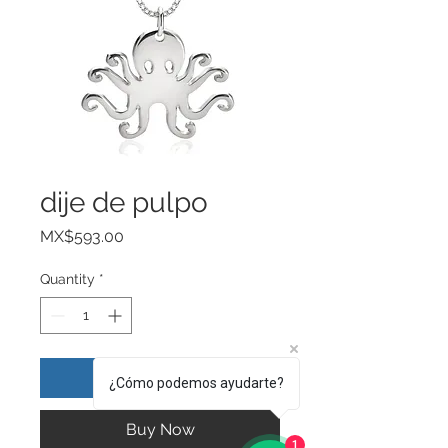
dije de pulpo
Price
MX$593.00
Quantity
*
Add to Cart
¿Cómo podemos ayudarte?
Buy Now
1