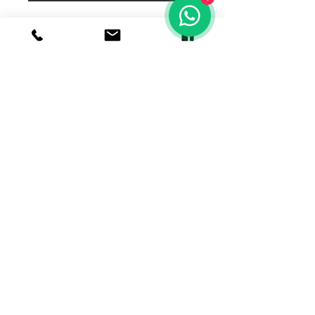
bonito dije de pulpo (no incluye
cadena)
© 2020 Joyeria el relicario de plata.