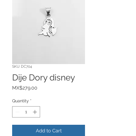
SKU: DC704
Dije Dory disney
Price
MX$279.00
Quantity
*
Add to Cart