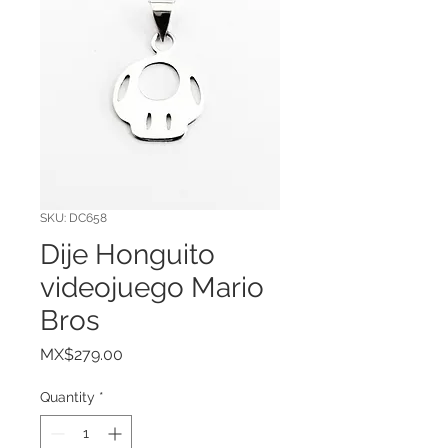
SKU: DC658
Dije Honguito
videojuego Mario
Bros
Price
MX$279.00
Quantity
*