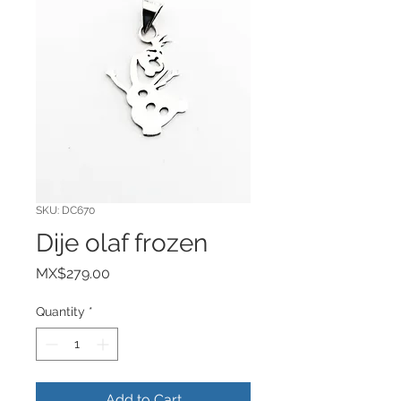
SKU: DC670
Dije olaf frozen
Price
MX$279.00
Quantity
*
Add to Cart