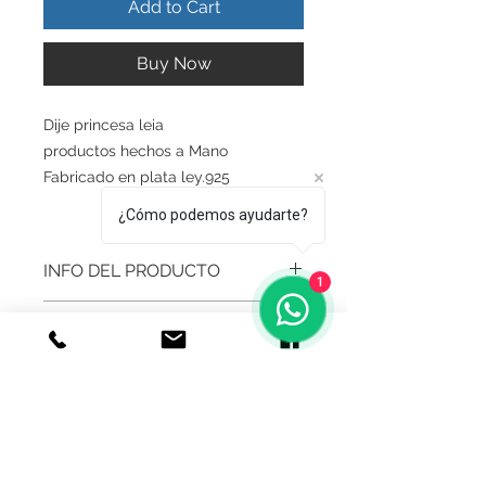
Add to Cart
Buy Now
Dije princesa leia
productos hechos a Mano
Fabricado en plata ley.925
¿Cómo podemos ayudarte?
INFO DEL PRODUCTO
1
Producto Original , Realizado en
GARANTIA
Autentica plata ley.925
Todos nuestros productos estan
Garantía De Fabricante De Por Vida
realizados artesanalmente , siempre
Medidas Aproximadas
Respaldamos nuestros productos y
cuidando la calidad en nuestros
lo garantizamos contra cualquier
productos para la satisfaccion de
Tamaño del dije
defecto de Fabricacion.
nuestros clientes.
Mayoreo y Descuentos
2.0 cm c/u
Tenga en cuenta que las
irregularidades o variaciones leves