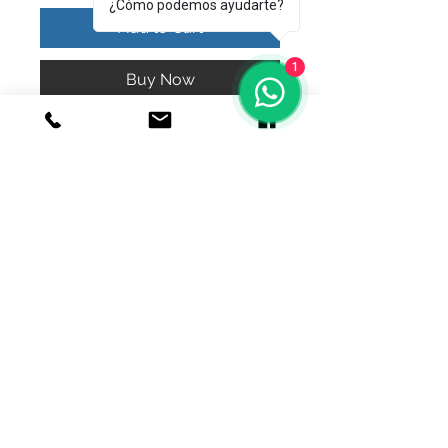
¿Cómo podemos ayudarte?
Add to Cart
1
Buy Now
Mini embudo para introducir cenizas 
en urnas
© 2020 Joyeria el relicario de plata.