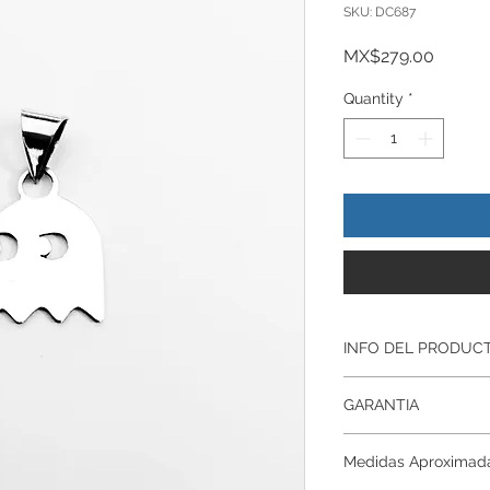
SKU: DC687
Price
MX$279.00
Quantity
*
INFO DEL PRODUC
Producto Original , 
GARANTIA
ley.925
Todos nuestros prod
Garantía De Fabrica
artesanalmente , si
Medidas Aproximad
Respaldamos nuestr
nuestros productos p