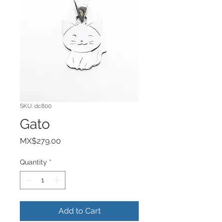
SKU: dc800
Gato
Price
MX$279.00
Quantity
*
Add to Cart