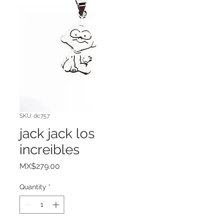
SKU: dc757
jack jack los
increibles
Price
MX$279.00
Quantity
*