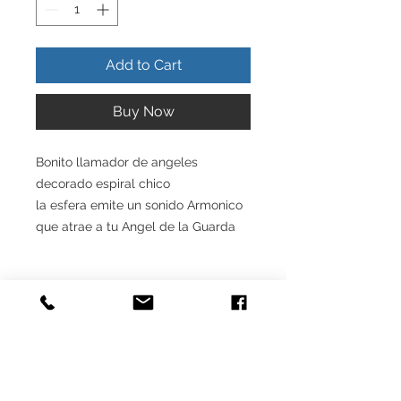
Add to Cart
Buy Now
Bonito llamador de angeles
decorado espiral chico
la esfera emite un sonido Armonico
que atrae a tu Angel de la Guarda
INFO DEL PRODUCTO
Producto Original , Realizado en
Garantia
Autentica plata ley.925
Todos nuestros productos estan
GARANTIA
garantizados, son fabricados