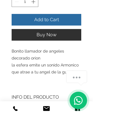
Add to Cart
Buy Now
Bonito llamador de angeles
decorado orion
la esfera emite un sonido Armonico
que atrae a tu angel de la guarda
INFO DEL PRODUCTO
Producto Original , Realizado en
Garantia
Autentica plata ley.925
Todos nuestros productos estan
GARANTIA
garantizados, son fabricados
Medidas
Garantía en el producto que recibe ,