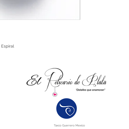
defecto.
 Espiral
Taxco Guerrero Mexico