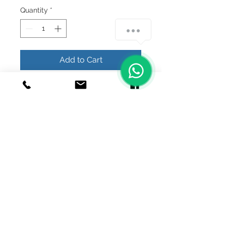
Quantity
*
Add to Cart
Buy Now
bonito llamador de angel
© 2020 Joyeria el relicario de plata.