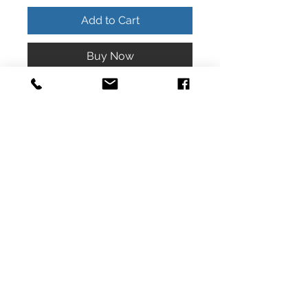
Add to Cart
Buy Now
bonito llamador de angeles angel
guardian
© 2020 Joyeria el relicario de plata.