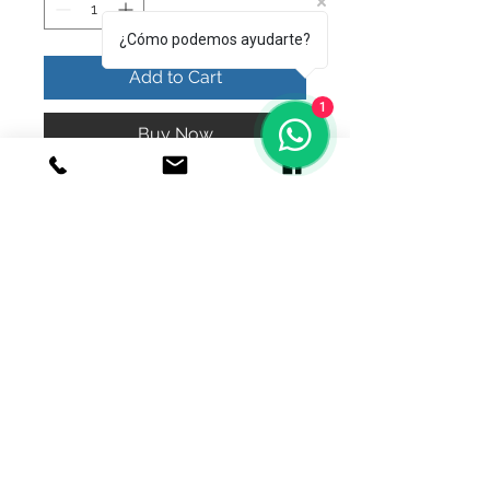
¿Cómo podemos ayudarte?
Add to Cart
1
Buy Now
bonito llamador fresita con
cristales
© 2020 Joyeria el relicario de plata.