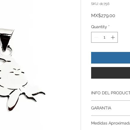
SKU: dc756
Price
MX$279.00
Quantity
*
INFO DEL PRODUC
Producto Original , 
GARANTIA
ley.925
Todos nuestros prod
Garantía De Fabrica
artesanalmente , si
Medidas Aproximad
Respaldamos nuestr
nuestros productos p