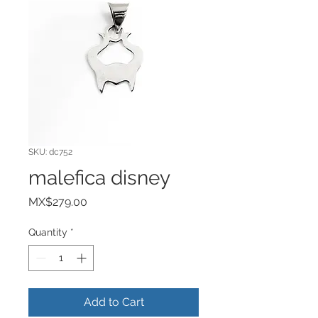
SKU: dc752
malefica disney
Price
MX$279.00
Quantity
*
Add to Cart