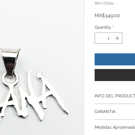
SKU: DC611
Price
MX$349.00
Quantity
*
INFO DEL PRODUC
Producto Original , 
GARANTIA
ley.925
Todos nuestros prod
Garantía De Fabrica
artesanalmente , si
Medidas Aproximad
Respaldamos nuestr
nuestros productos p