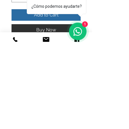
¿Cómo podemos ayudarte?
Add to Cart
1
Buy Now
Hermosa medalla de san Benito 
plata con baño de oro
© 2020 Joyeria el relicario de plata.