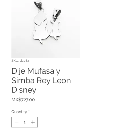
SKU: dc784
Dije Mufasa y
Simba Rey Leon
Disney
Price
MX$727.00
Quantity
*