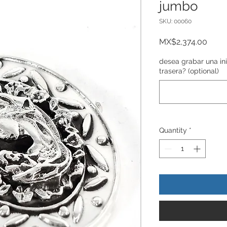
jumbo
SKU: 00060
Price
MX$2,374.00
desea grabar una ini
trasera? (optional)
Quantity
*