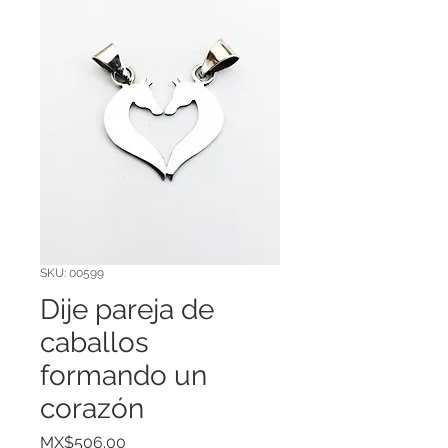
SKU: 00599
Dije pareja de
caballos
formando un
corazón
Price
MX$506.00