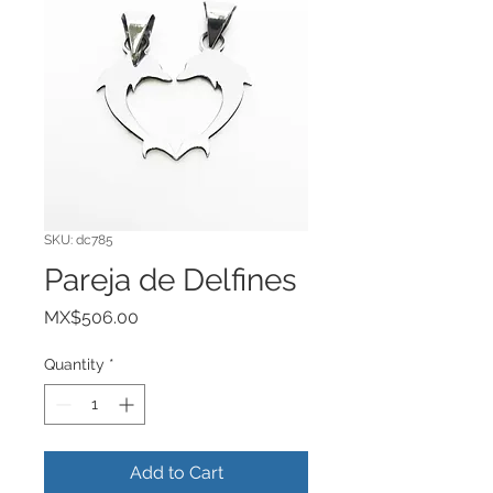
SKU: dc785
Pareja de Delfines
Price
MX$506.00
Quantity
*
Add to Cart