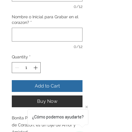
0/12
Nombre o Inicial para Grabar en el
corazon?
*
0/12
Quantity
*
Add to Cart
Buy Now
¿Cómo podemos ayudarte?
Bonita Placa Militar con placa
de Corazon, es un Dije de Amor y
Amistad