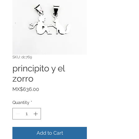
SKU: dc769
principito y el
zorro
Price
MX$636.00
Quantity
*
Add to Cart