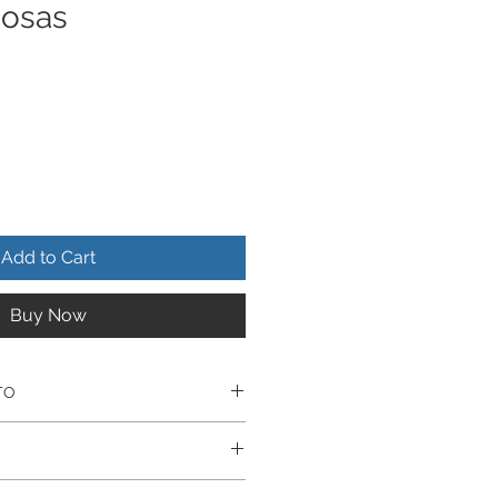
Rosas
Add to Cart
Buy Now
TO
realizado en Autentica plata
uctos estan realizados
nte De Por Vida