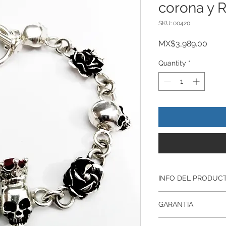
corona y 
SKU: 00420
Price
MX$3,989.00
Quantity
*
INFO DEL PRODUC
Producto Original , 
GARANTIA
ley.925
Todos nuestros prod
Garantía De Fabrica