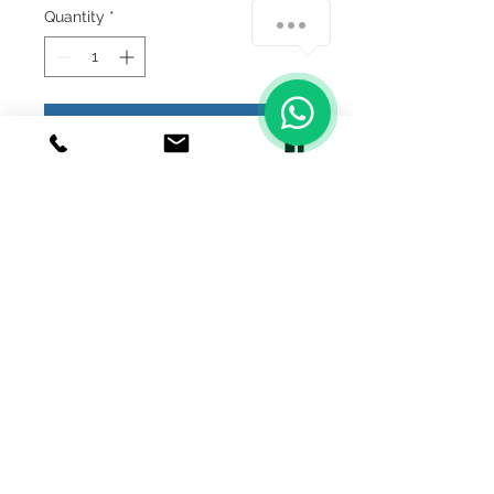
Quantity
*
Add to Cart
Buy Now
© 2020 Joyeria el relicario de plata.