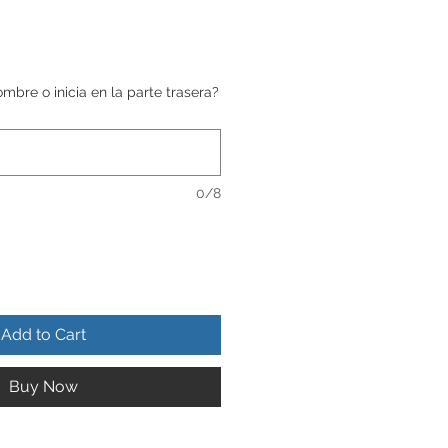
bre o inicia en la parte trasera?
0/8
Add to Cart
Buy Now