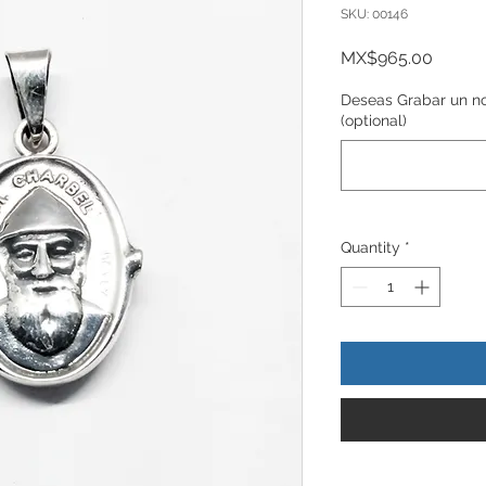
SKU: 00146
Price
MX$965.00
Deseas Grabar un nom
(optional)
Quantity
*