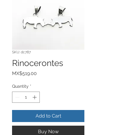
SKU: dc787
Rinocerontes
Price
MX$519.00
Quantity
*
Add to Cart
Buy Now