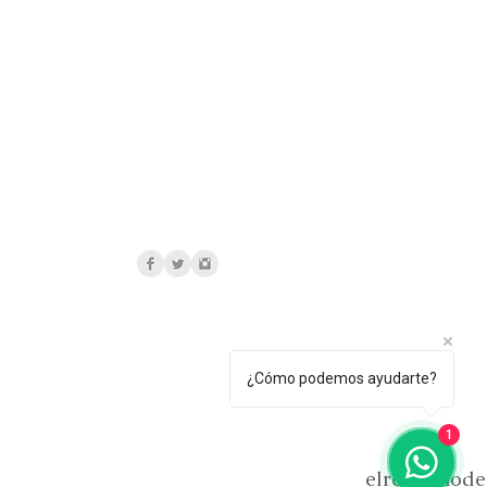
¿Cómo podemos ayudarte?
1
elrelicariod