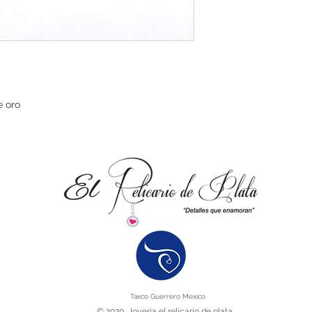
e oro
Taxco Guerrero Mexico
© 2020 Joyeria el relicario de plata.