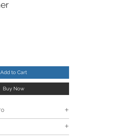
her
Add to Cart
Buy Now
TO
Realizado en Autentica plata
uctos estan realizados
nte De Por Vida