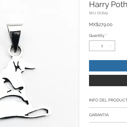
Harry Pot
SKU: DC629
Price
MX$279.00
Quantity
*
INFO DEL PRODUC
Producto Original , 
GARANTIA
ley.925
Todos nuestros prod
Garantía De Fabrica